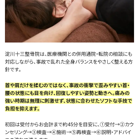
淀川十三整骨院は、医療機関との併用通院・転院の相談にも
対応しながら、事故で乱れた全身バランスをやさしく整える方
針です。
首や肩だけを揉むのではなく、事故の衝撃で歪みやすい首・
腰の状態にも目を向け、回復しやすい姿勢と動きへ。痛みの
強い時期は無理に刺激せず、状態に合わせたソフトな手技で
負担を抑えます。
初回は受付からお会計まで約45分を目安に、①受付→②カウ
ンセリング→③検査→④施術→⑤再検査→⑥説明・アドバイ