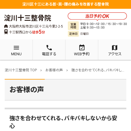
淀川区十三にある首・肩・腰の痛みを改善する整骨院
menu
phone
event_available
map
MENU
電話する
WEB予約
アクセス
淀川十三整骨院 TOP
お客様の声
強さを合わせてくれる、バキバキしないから安心
chevron_right
chevron_right
お客様の声
強さを合わせてくれる、バキバキしないから安
心