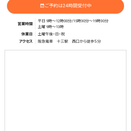
ご予約は24時間受付中
event_available
平日 9時～12時00分/15時30分～19時30分
営業時間
土曜 9時～13時
休業日
土曜午後・日・祝
アクセス
阪急電車 十三駅 西口から徒歩５分