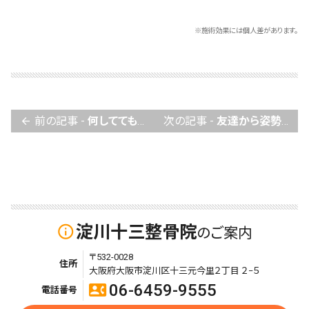
※施術効果には個人差があります。
前の記事 -
何してても痛かったのが楽になりました
次の記事 -
友達から姿勢が良くなったとほめられるように
arrow_back
淀川十三整骨院
info_outline
のご案内
〒532-0028
住所
大阪府大阪市淀川区十三元今里２丁目 ２−５
06-6459-9555
contact_phone
電話番号